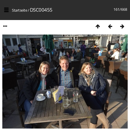
DSC00455
161/668
Startseite
/