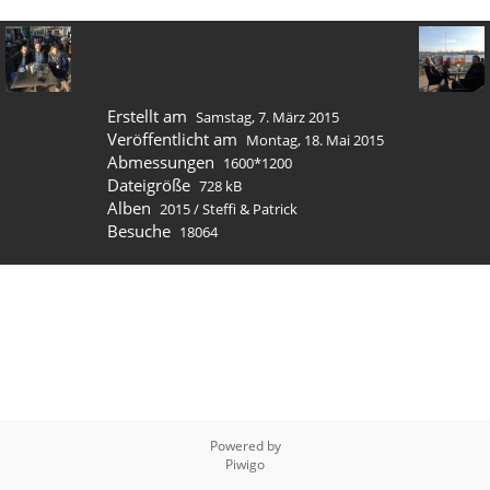
Erstellt am
Samstag, 7. März 2015
Veröffentlicht am
Montag, 18. Mai 2015
Abmessungen
1600*1200
Dateigröße
728 kB
Alben
2015
/
Steffi & Patrick
Besuche
18064
Powered by
Piwigo