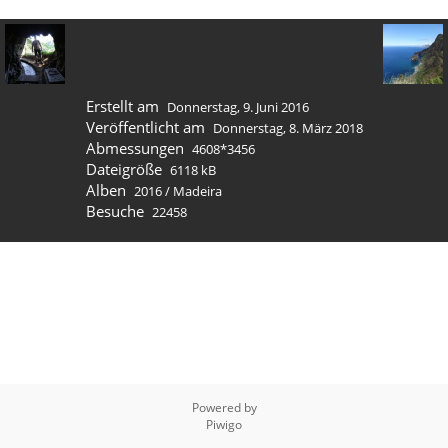
Erstellt am
Donnerstag, 9. Juni 2016
Veröffentlicht am
Donnerstag, 8. März 2018
Abmessungen
4608*3456
Dateigröße
6118 kB
Alben
2016
/
Madeira
Besuche
22458
Powered by
Piwigo